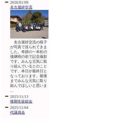
2026/01/09
名古屋絆交流
名古屋絆交流の様子
が写真で送られてきま
した。奇跡の一本松の
後継樹の前で記念撮影
です。みんな元気に取
り組んでいるとのこと
です。本日が最終日と
なっております。最後
までみんな元気に取り
組んでほしいと思いま
…
2025/11/13
後期生徒総会
2025/11/04
代議員会