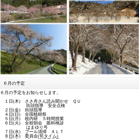
６月の予定
６月の予定をお知らせします。
１日(木) ささ舟さん読み聞かせ ＱＵ
街頭指導 安全点検
２日(金) 街頭指導
４日(日) 全国植樹祭
５日(月) 校内研 ５時間授業
６日(火) 全校朝会 眼科検診
はまゆり号
７日(水) プール清掃 ＡＬＴ
８日(木) 委員会(筍タイム)