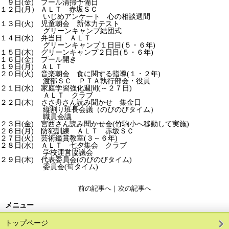
９日(金) プール清掃予備日
１２日(月） ＡＬＴ 赤坂ＳＣ
いじめアンケート 心の相談週間
１３日(火) 児童朝会 新体力テスト
グリーンキャンプ結団式
１４日(水) 弁当日 ＡＬＴ
グリーンキャンプ１日目(５・６年)
１５日(木) グリーンキャンプ２日目(５・６年)
１６日(金) プール開き
１９日(月) ＡＬＴ
２０日(火) 音楽朝会 食に関する指導(１・２年)
渡部ＳＣ ＰＴＡ執行部会・役員
２１日(水) 家庭学習強化週間(～２７日)
ＡＬＴ クラブ
２２日(木) ささ舟さん読み聞かせ 集金日
縦割り班長会議（のびのびタイム）
職員会議
２３日(金) 宮西さん読み聞かせ会(竹駒小へ移動して実施)
２６日(月) 防犯訓練 ＡＬＴ 赤坂ＳＣ
２７日(火) 芸術鑑賞教室(３～６年)
２８日(水) ＡＬＴ 七夕集会 クラブ
学校運営協議会
２９日(木) 代表委員会(のびのびタイム)
委員会(筍タイム)
前の記事へ
｜
次の記事へ
メニュー
トップページ