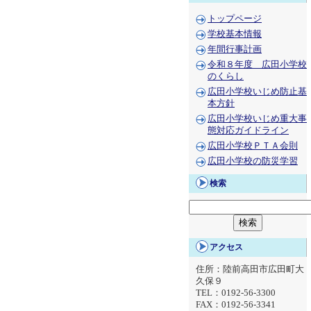
トップページ
学校基本情報
年間行事計画
令和８年度 広田小学校
のくらし
広田小学校いじめ防止基
本方針
広田小学校いじめ重大事
態対応ガイドライン
広田小学校ＰＴＡ会則
広田小学校の防災学習
検索
アクセス
住所：陸前高田市広田町大
久保９
TEL：0192-56-3300
FAX：0192-56-3341