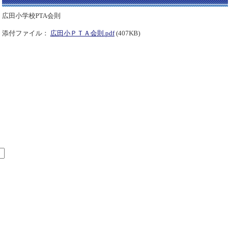
広田小学校PTA会則
添付ファイル：
広田小ＰＴＡ会則.pdf
(407KB)