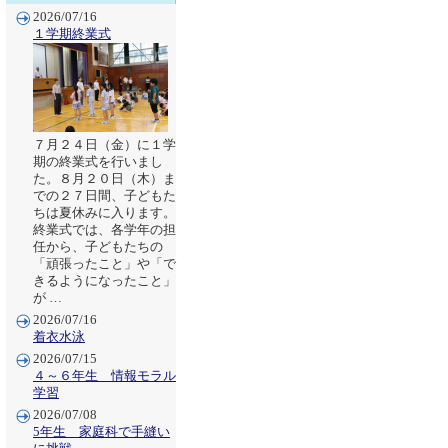
2026/07/16
１学期終業式
７月２４日（金）に１学
期の終業式を行いまし
た。８月２０日（木）ま
での２７日間、子どもた
ちは夏休みに入ります。
終業式では、各学年の担
任から、子どもたちの
「頑張ったこと」や「で
きるようになったこと」
が …
2026/07/16
着衣水泳
2026/07/15
４～６年生 情報モラル
学習
2026/07/08
5年生 家庭科で手縫い