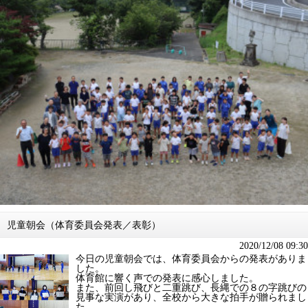
児童朝会（体育委員会発表／表彰）
2020/12/08 09:30
今日の児童朝会では、体育委員会からの発表がありま
した。
体育館に響く声での発表に感心しました。
また、前回し飛びと二重跳び、長縄での８の字跳びの
見事な実演があり、全校から大きな拍手が贈られまし
た。