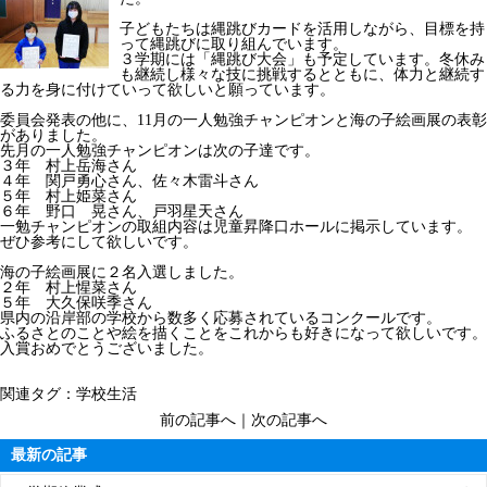
子どもたちは縄跳びカードを活用しながら、目標を持
って縄跳びに取り組んでいます。
３学期には「縄跳び大会」も予定しています。冬休み
も継続し様々な技に挑戦するとともに、体力と継続す
る力を身に付けていって欲しいと願っています。
委員会発表の他に、11月の一人勉強チャンピオンと海の子絵画展の表彰
がありました。
先月の一人勉強チャンピオンは次の子達です。
３年 村上岳海さん
４年 関戸勇心さん、佐々木雷斗さん
５年 村上姫菜さん
６年 野口 晃さん、戸羽星天さん
一勉チャンピオンの取組内容は児童昇降口ホールに掲示しています。
ぜひ参考にして欲しいです。
海の子絵画展に２名入選しました。
２年 村上惺菜さん
５年 大久保咲季さん
県内の沿岸部の学校から数多く応募されているコンクールです。
ふるさとのことや絵を描くことをこれからも好きになって欲しいです。
入賞おめでとうございました。
関連タグ：
学校生活
前の記事へ
｜
次の記事へ
最新の記事