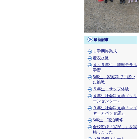
最新記事
１学期終業式
着衣水泳
４～６年生 情報モラル
学習
5年生 家庭科で手縫い
に挑戦
５年生 サップ体験
４年生社会科見学（クリ
ーンセンター）
３年生社会科見学「マイ
ヤ アバッセ店」
5年生 宿泊研修
全校遊び「宝探し」を実
施しました