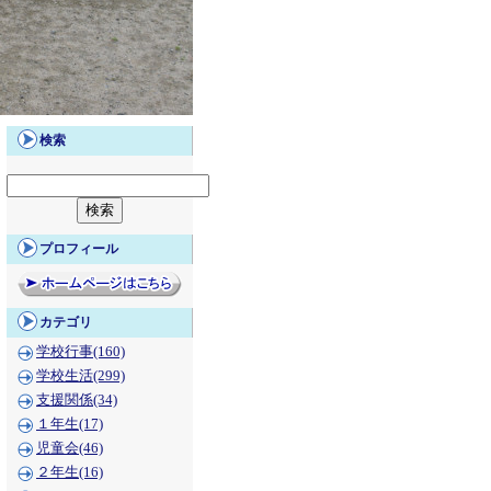
検索
プロフィール
カテゴリ
学校行事(160)
学校生活(299)
支援関係(34)
１年生(17)
児童会(46)
２年生(16)