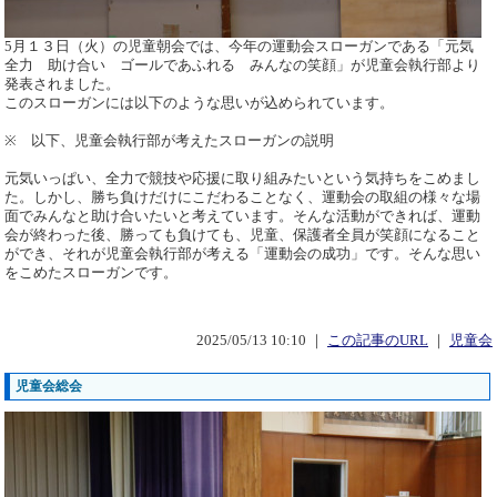
5月１３日（火）の児童朝会では、今年の運動会スローガンである「元気
全力 助け合い ゴールであふれる みんなの笑顔」が児童会執行部より
発表されました。
このスローガンには以下のような思いが込められています。
※ 以下、児童会執行部が考えたスローガンの説明
元気いっぱい、全力で競技や応援に取り組みたいという気持ちをこめまし
た。しかし、勝ち負けだけにこだわることなく、運動会の取組の様々な場
面でみんなと助け合いたいと考えています。そんな活動ができれば、運動
会が終わった後、勝っても負けても、児童、保護者全員が笑顔になること
ができ、それが児童会執行部が考える「運動会の成功」です。そんな思い
をこめたスローガンです。
2025/05/13 10:10 ｜
この記事のURL
｜
児童会
児童会総会