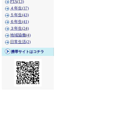
PTA(13)
４年生(37)
５年生(43)
６年生(41)
３年生(24)
地域協働(4)
日常生活(2)
携帯サイトはコチラ