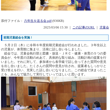
添付ファイル：
六年生を送る会.pdf
(936KB)
2025/03/06 15:30 ｜
この記事のURL
｜
児童会
前期児童総会を実施！
５月２日（木）に令和６年度前期児童総会が行われました。３年生以上
の児童が、体育館に集まり、活発に話し合いをしました。
総会では、児童会執行部と図書・放送・ＪＲＣ・健康・体育の５つの委
員会が、今年度の活動のめあて、具体的な取り組み、活動計画の提案を行
いました。それに対して、参加者から各学級で話し合ってきた質問や意見
を出し合いました。たくさんの質問や意見が出され、提案者もしっかりと
受け答えを行い、充実した話し合いになりました。この総会で決まったこ
とを、みんなで協力して実行していってほしいと思います。