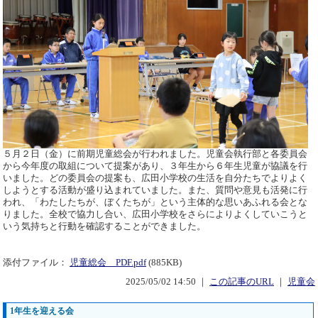
５月２日（金）に前期児童総会が行われました。児童会執行部と各委員会
から今年度の取組について提案があり、３年生から６年生児童が協議を行
いました。どの委員会の提案も、広田小学校の生活を自分たちでよりよく
しようとする活動が盛り込まれていました。また、質問や意見も活発に行
われ、「わたしたちが、ぼくたちが」という主体的な思いあふれる会とな
りました。全校で協力し合い、広田小学校をさらによりよくしていこうと
いう気持ちと行動を確認することができました。
添付ファイル：
児童総会 PDF.pdf
(885KB)
2025/05/02 14:50 ｜
この記事のURL
｜
児童会
1年生を迎える会