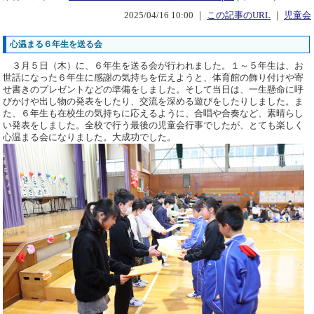
2025/04/16 10:00 ｜
この記事のURL
｜
児童会
心温まる６年生を送る会
３月５日（木）に、６年生を送る会が行われました。１～５年生は、お
世話になった６年生に感謝の気持ちを伝えようと、体育館の飾り付けや寄
せ書きのプレゼントなどの準備をしました。そして当日は、一生懸命に呼
びかけや出し物の発表をしたり、交流を深める遊びをしたりしました。ま
た、６年生も在校生の気持ちに応えるように、合唱や合奏など、素晴らし
い発表をしました。全校で行う最後の児童会行事でしたが、とても楽しく
心温まる会になりました。大成功でした。