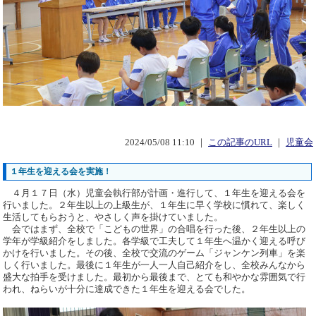
2024/05/08 11:10 ｜
この記事のURL
｜
児童会
１年生を迎える会を実施！
４月１７日（水）児童会執行部が計画・進行して、１年生を迎える会を
行いました。２年生以上の上級生が、１年生に早く学校に慣れて、楽しく
生活してもらおうと、やさしく声を掛けていました。
会ではまず、全校で「こどもの世界」の合唱を行った後、２年生以上の
学年が学級紹介をしました。各学級で工夫して１年生へ温かく迎える呼び
かけを行いました。その後、全校で交流のゲーム「ジャンケン列車」を楽
しく行いました。最後に１年生が一人一人自己紹介をし、全校みんなから
盛大な拍手を受けました。最初から最後まで、とても和やかな雰囲気で行
われ、ねらいが十分に達成できた１年生を迎える会でした。