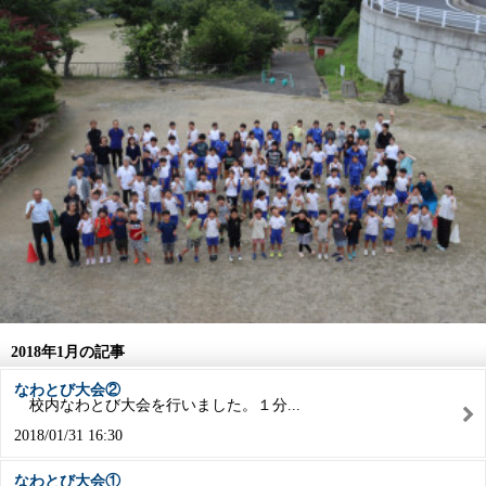
2018年1月の記事
なわとび大会②
校内なわとび大会を行いました。１分...
2018/01/31 16:30
なわとび大会①