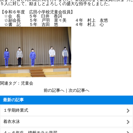
５人に対して、励ましとよろしくの盛大な拍手をしました。
【令和６年度 広田小学校児童会役員】
☆会 長 ５年 臼井 香詞
☆副会長 ５年 戸羽 菜々美 ４年 村上 友悠
☆書 記 ５年 吉田 悠 ４年 村上 心
関連タグ：
児童会
前の記事へ
｜
次の記事へ
最新の記事
１学期終業式
着衣水泳
４～６年生 情報モラル学習