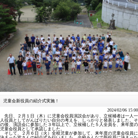
児童会新役員の紹介式実施！
2024/02/06 15:00
先日、２月１日（木）に児童会役員演説会があり、立候補者は一人一
人役員としてがんばりたい自分の考えを、しっかりと発表しました。そ
の後、演説会に参加した３年以上で、立候補した５人全員を、来年度の
児童会役員として承認しました。
そして、２月６日（火）全校児童が参加して、来年度の児童会役員に
決まった皆さんの紹介式を行いました。全校みんなで新役員に決まった