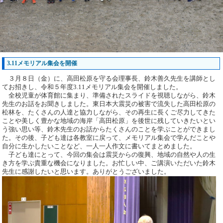
3.11メモリアル集会を開催
３月８日（金）に、高田松原を守る会理事長、鈴木善久先生を講師とし
てお招きし、令和５年度3.11メモリアル集会を開催しました。
全校児童が体育館に集まり、準備されたスライドを視聴しながら、鈴木
先生のお話をお聞きしました。東日本大震災の被害で流失した高田松原の
松林を、たくさんの人達と協力しながら、その再生に長くご尽力してきた
ことや美しく豊かな地域の海岸「高田松原」を後世に残していきたいとい
う強い思い等、鈴木先生のお話からたくさんのことを学ぶことができまし
た。その後、子ども達は各教室に戻って、メモリアル集会で学んだことや
自分に生かしたいことなど、一人一人作文に書いてまとめました。
子ども達にとって、今回の集会は震災からの復興、地域の自然や人の生
き方を学ぶ貴重な機会になりました。お忙しい中、ご講演いただいた鈴木
先生に感謝したいと思います。ありがとうございました。