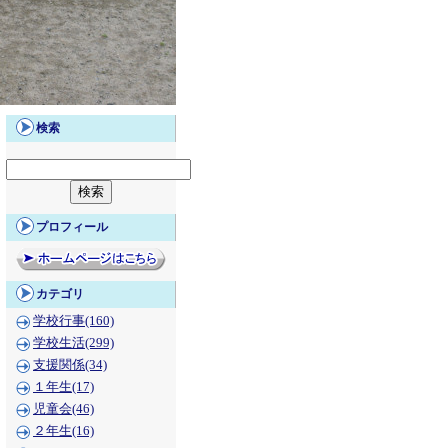
検索
プロフィール
カテゴリ
学校行事(160)
学校生活(299)
支援関係(34)
１年生(17)
児童会(46)
２年生(16)