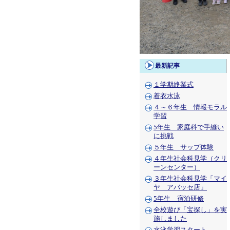
最新記事
１学期終業式
着衣水泳
４～６年生 情報モラル
学習
5年生 家庭科で手縫い
に挑戦
５年生 サップ体験
４年生社会科見学（クリ
ーンセンター）
３年生社会科見学「マイ
ヤ アバッセ店」
5年生 宿泊研修
全校遊び「宝探し」を実
施しました