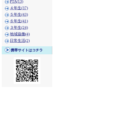
PTA(13)
４年生(37)
５年生(43)
６年生(41)
３年生(24)
地域協働(4)
日常生活(2)
携帯サイトはコチラ