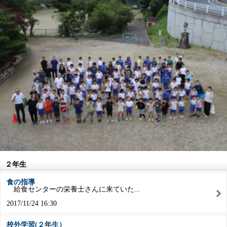
２年生
食の指導
給食センターの栄養士さんに来ていた...
2017/11/24 16:30
校外学習(２年生）