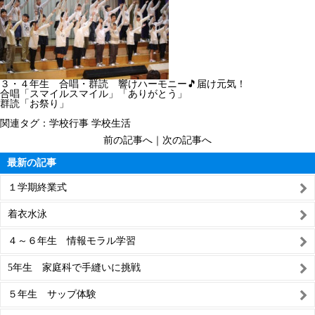
３・４年生 合唱・群読 響けハーモニー🎵届け元気！
合唱「スマイルスマイル」「ありがとう」
群読「お祭り」
関連タグ：
学校行事
学校生活
前の記事へ
｜
次の記事へ
最新の記事
１学期終業式
着衣水泳
４～６年生 情報モラル学習
5年生 家庭科で手縫いに挑戦
５年生 サップ体験