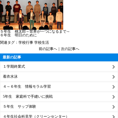
５年生 桃太郎～世界が一つになるまで～
６年生 明日のために
関連タグ：
学校行事
学校生活
前の記事へ
｜
次の記事へ
最新の記事
１学期終業式
着衣水泳
４～６年生 情報モラル学習
5年生 家庭科で手縫いに挑戦
５年生 サップ体験
４年生社会科見学（クリーンセンター）