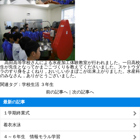
高田高等学校さんによる水産加工体験教室が行われました。一日高校
生が先生となってかまごこづくりを教えてくださいました。スケトウダ
ラのすり身をよくねり，おいしいかまぼこが出来上がりました。水産科
のみなさん，ありがとうございました。
関連タグ：
学校生活
３年生
前の記事へ
｜
次の記事へ
最新の記事
１学期終業式
着衣水泳
４～６年生 情報モラル学習