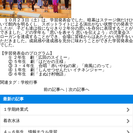
１０月２３日（土）は、学習発表会でした。暗幕はステージ側だけひ
いて館内を明るくし、スポットライトによる演出がない状態での発表で
したが、子ども達は役になりきり２年分の思いを存分に表現することが
できました。どの学年も「思いを表そう 思いを伝えよう」の児童会ス
ローガンを達成することができ、会場に皆様からはあたたかい拍手をい
ただきました。成就感や達成感を充分に味わうことができた学習発表会
でした。
【学習発表会のプログラム】
① ２年生 劇「広田のスイミー」
② ５年生 劇「はだかの王様」
③ ３・４年生 合唱「赤いやねの家」「南風にのって」
④ １年生 劇「しんせつせんたい イチネンジャー」
⑤ ６年生 劇「まぬけ村物語」
関連タグ：
学校行事
前の記事へ
｜
次の記事へ
最新の記事
１学期終業式
着衣水泳
４～６年生 情報モラル学習