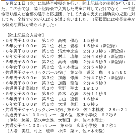
９月２１日（水）に臨時全校朝会を行い、陸上記録会の表彰を行いまし
た。この会では、陸上記録会で入賞した児童に対してだけでなく、一生懸
命取り組んだ全部の選手と応援団、そして大会を支えた補助員の児童に対
しても、全校でそのがんばりを讃え合いました。（応援団には校長先生か
ら特別な賞状が送られました）
【陸上記録会入賞者】
・５年男子１００ｍ 第１位 高橋 優心 １５秒６
・５年女子１００ｍ 第１位 村上 愛桜 １５秒４（新記録）
・６年男子８００ｍ 第１位 清水幸之進 ２分３３秒５（新記録）
・６年女子８００ｍ 第１位 村上 琉華 ２分４８秒３（新記録）
・５年男子８００ｍ 第２位 高橋 琉唯 ２分４６秒３（新記録）
・６年女子８００ｍ 第２位 佐々木桃波 ２分５４秒９
・共通男子ジャベリックボール投げ 第２位 道又 庵 ４５ｍ６０
・５年男子８００ｍ 第３位 加藤 修羅 ２分４７秒７（新記録）
・６年男子８００ｍ 第３位 加藤 龍信 ２分４５秒３
・共通男子走高跳び 第３位 菅野 翔太 １ｍ１０
・５年女子８００ｍ 第５位 鈴木 心媛 ３分１１秒３
・５年男子１００ｍ 第５位 古山 凌覚 １６秒４
・６年女子１００ｍ 第６位 大場 美紅 １６秒５
・共通男子ジャベリックボール投げ 第６位 佐々木桃波 ２８ｍ２１
・共通男子４×１００ｍリレー 第６位 広田小学校 ６２秒６
（伊勢 悠希、清水幸之進、大和田一絆、佐々木理士）
・共通女子４×１００ｍリレー 第６位 広田小学校 ６７秒１
（大場 美紅、村上 琉華、小澤 菜々、佐々木羽愛）