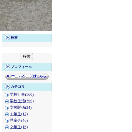
検索
プロフィール
カテゴリ
学校行事(160)
学校生活(299)
支援関係(34)
１年生(17)
児童会(46)
２年生(16)