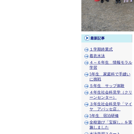
最新記事
１学期終業式
着衣水泳
４～６年生 情報モラル
学習
5年生 家庭科で手縫い
に挑戦
５年生 サップ体験
４年生社会科見学（クリ
ーンセンター）
３年生社会科見学「マイ
ヤ アバッセ店」
5年生 宿泊研修
全校遊び「宝探し」を実
施しました