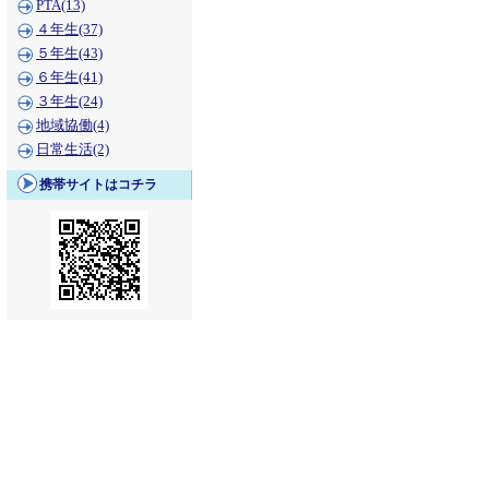
PTA(13)
４年生(37)
５年生(43)
６年生(41)
３年生(24)
地域協働(4)
日常生活(2)
携帯サイトはコチラ