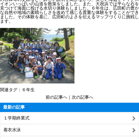
イオンいっぱいの山道を散策をしました。また、大祝浜では平らな石を
見つけて海面に投げる水切り体験もしました。６年生は、広田町の豊か
な自然や地域の素晴らしさを改めて感じる貴重な体験をすることができ
ました。その体験を基に、広田町のよさを伝えるマップづくりに挑戦し
ます。
関連タグ：
６年生
前の記事へ
｜
次の記事へ
最新の記事
１学期終業式
着衣水泳