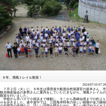
６年、潮風トレイル散策！
2024/07/10 07:20
７月２日（火）に、６年生は環境省大船渡自然保護官の坂本さん、市
観光物産協会の多勢さんに案内をしていただきながら、潮風トレイルの
散策を行いました。
学校から市バスで小祝浜まで移動し、そこから黒崎仙境までの約２ｋ
ｍを歩きました。途中途中では、三陸海岸特有の珍しい植物や金刀羅様
の石碑等の史跡など、詳しい説明を聞きながら、美しい海辺やマイナス