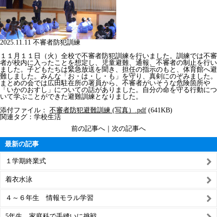
2025.11.11 不審者防犯訓練
１１月１１日（火）全校で不審者防犯訓練を行いました。訓練では不審
者が校内に入ったことを想定し、児童避難、通報、不審者の制止を行い
ました。子どもたちは緊急放送を聞き、担任の指示のもと、体育館へ避
難しました。みんな「お・は・し・も」を守り、真剣にのぞみました。
まとめの会では広田駐在所の署員から、不審者がいそうな危険箇所や
「いかのおすし」についての話がありました。自分の命を守る行動につ
いて学ぶことができた避難訓練となりました。
添付ファイル：
不審者防犯避難訓練 (写真）.pdf
(641KB)
関連タグ：
学校生活
前の記事へ
｜
次の記事へ
最新の記事
１学期終業式
着衣水泳
４～６年生 情報モラル学習
5年生 家庭科で手縫いに挑戦