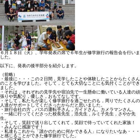
６月１８日（火）、学年発表の席で６年生が修学旅行の報告会を行いま
した。
以下に、発表の後半部分を紹介します。
（前略）
・最後に・・・この２日間，見学したことや体験したことからたくさん
のことを学びました。そして，とても大切なことにも気付くことができ
ました。
・それは，それぞれの見学先や宿泊先で一生懸命に働いている人達の頑
張りや気配り，優しさ，おもてなしです。
・そして，私たちが楽しく修学旅行を過ごせたのも，周りでたくさんの
人達がサポートしてくださったからだと思いました。
・旅行会社の方，バスの運転手さん，ガイドさん。カメラマンさん。
・一緒に行ってくださった校長先生，浩先生，ルミ子先生，さやか先
生。
・そして，笑顔で送り出してくれて，笑顔で待っていてくれた家族！
・みんなに感謝です！
・私達もこれから「誰かのために何かできる人」になりたいなあ・・・
と感じることができた修学旅行でした。